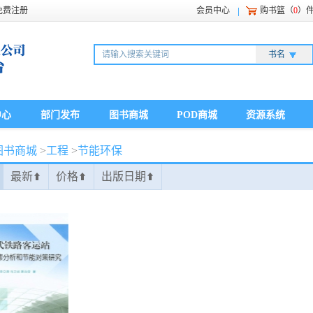
免费注册
会员中心
购书篮（
0
）
书名
中心
部门发布
图书商城
POD商城
资源系统
图书商城
>
工程
>
节能环保
最新
价格
出版日期
⬆
⬆
⬆