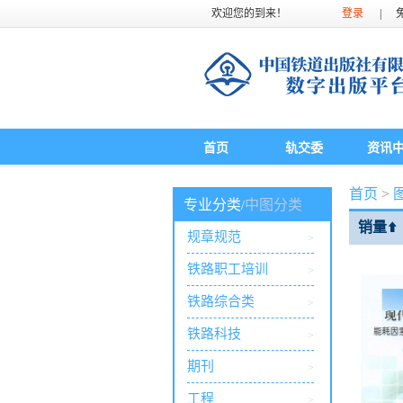
欢迎您的到来！
登录
|
首页
轨交委
资讯
首页
>
专业分类
中图分类
/
销量
⬆
规章规范
>
铁路职工培训
>
铁路综合类
>
铁路科技
>
期刊
>
工程
>