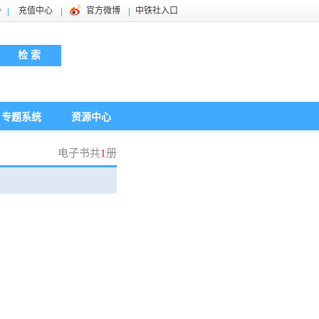
件
充值中心
官方微博
中铁社入口
检 索
专题系统
资源中心
电子书共
1
册