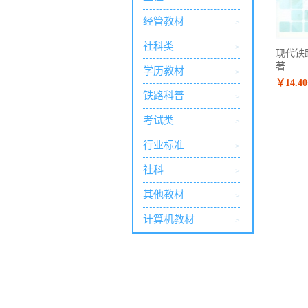
经管教材
>
社科类
>
现代铁路
著
学历教材
>
￥14.40
铁路科普
>
考试类
>
行业标准
>
社科
>
其他教材
>
计算机教材
>
文艺
>
科技类
>
铁路教材
>