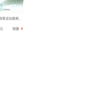
客运站能耗...
元
销量:
0