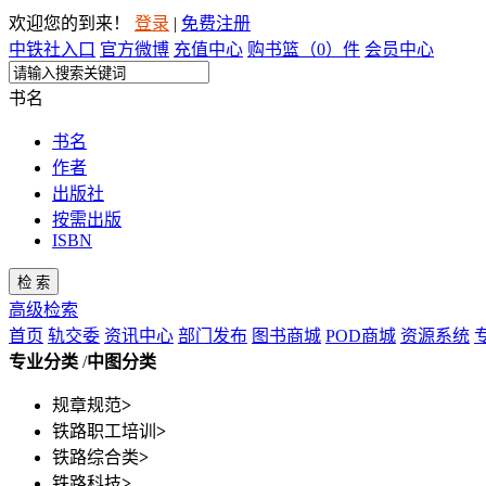
欢迎您的到来！
登录
|
免费注册
中铁社入口
官方微博
充值中心
购书篮（
0
）件
会员中心
书名
书名
作者
出版社
按需出版
ISBN
检 索
高级检索
首页
轨交委
资讯中心
部门发布
图书商城
POD商城
资源系统
专业分类
/
中图分类
规章规范
>
铁路职工培训
>
铁路综合类
>
铁路科技
>