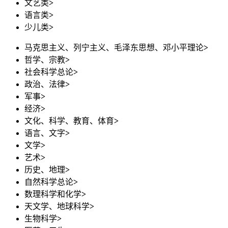
文艺类
>
语言类
>
少儿类
>
马克思主义、列宁主义、毛泽东思想、邓小平理论
>
哲学、宗教
>
社会科学总论
>
政治、法律
>
军事
>
经济
>
文化、科学、教育、体育
>
语言、文字
>
文学
>
艺术
>
历史、地理
>
自然科学总论
>
数理科学和化学
>
天文学、地球科学
>
生物科学
>