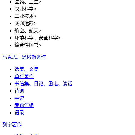
医药、卫生
>
农业科学
>
工业技术
>
交通运输
>
航空、航天
>
环境科学、安全科学
>
综合性图书
>
马克思、恩格斯著作
选集、文集
单行著作
书信集、日记、函电、谈话
诗词
手迹
专题汇编
语录
列宁著作