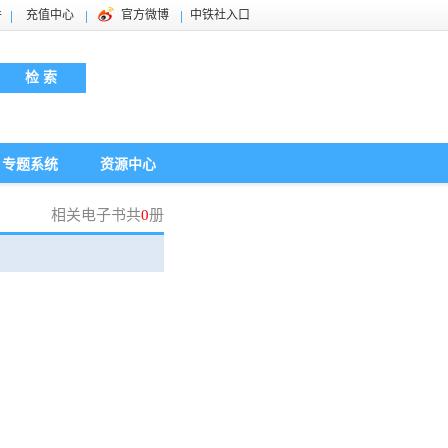
件
充值中心
官方微博
中铁社入口
检 索
专题系统
资源中心
相关电子书共
0
册