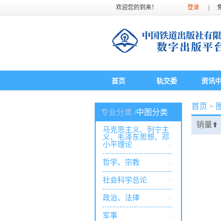
欢迎您的到来！
登录
|
首页
轨交委
资讯
首页
>
专业分类
中图分类
/
销量
⬆
马克思主义、列宁主
义、毛泽东思想、邓
小平理论
>
哲学、宗教
>
社会科学总论
>
政治、法律
>
军事
>