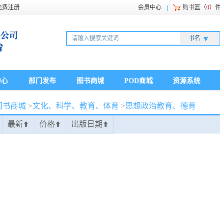
免费注册
会员中心
购书篮（
0
）
书名
中心
部门发布
图书商城
POD商城
资源系统
图书商城
>
文化、科学、教育、体育
>
思想政治教育、德育
最新
价格
出版日期
⬆
⬆
⬆