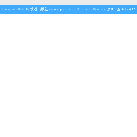
Copyright © 2016 铁道出版社www.crphdm.com, All Rights Reserved 京ICP备16059432
号-1